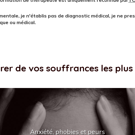
 formation de thérapeute est uniquement reconnue par
l'
entale, je n'établis pas de diagnostic médical, je ne pres
ique ou médical.
érer de vos souffrances les plu
Anxiété, phobies et peurs