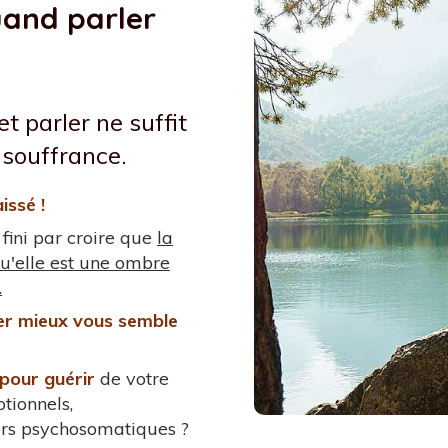
and parler
t parler ne suffit
 souffrance.
issé !
ini par croire que
la
u'elle est une ombre
.
ler mieux vous semble
pour guérir
de votre
tionnels,
urs psychosomatiques ?