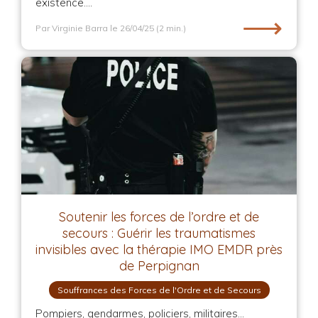
existence....
⟶
Par Virginie Barra
le 26/04/25
(2 min.)
Soutenir les forces de l’ordre et de
secours : Guérir les traumatismes
invisibles avec la thérapie IMO EMDR près
de Perpignan
Souffrances des Forces de l'Ordre et de Secours
Pompiers, gendarmes, policiers, militaires…