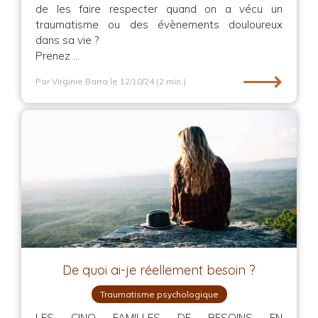
de les faire respecter quand on a vécu un
traumatisme ou des évènements douloureux
dans sa vie ?
Prenez ...
⟶
Par Virginie Barra
le 12/10/24
(2 min.)
De quoi ai-je réellement besoin ?
Traumatisme psychologique
LES CINQ FAMILLES DE BESOINS EN