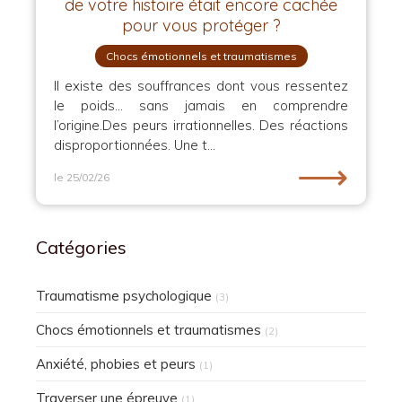
de votre histoire était encore cachée
pour vous protéger ?
Chocs émotionnels et traumatismes
Il existe des souffrances dont vous ressentez
le poids… sans jamais en comprendre
l’origine.Des peurs irrationnelles. Des réactions
disproportionnées. Une t...
⟶
le 25/02/26
Catégories
Traumatisme psychologique
(3)
Chocs émotionnels et traumatismes
(2)
Anxiété, phobies et peurs
(1)
Traverser une épreuve
(1)