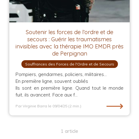
Soutenir les forces de l’ordre et de
secours : Guérir les traumatismes
invisibles avec la thérapie IMO EMDR près
de Perpignan
Souffrances des Forces de l'Ordre et de Secours
Pompiers, gendarmes, policiers, militaires…
En première ligne, souvent oubliés
Ils sont en première ligne. Quand tout le monde
fuit, ils avancent. Face aux f...
⟶
Par Virginie Barra
le 09/04/25
(2 min.)
1 article